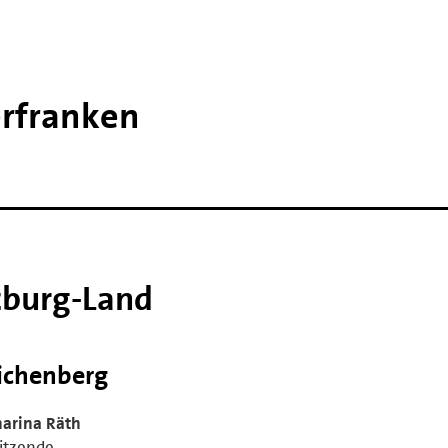
erfranken
zburg-Land
ichenberg
harina Räth
itzende