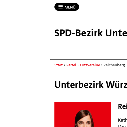
MENÜ
SPD-​Bezirk Unt
Start
›
Partei
›
Ortsvereine
›
Reichenberg
Unterbezirk Wür
Re
Kat
Vors