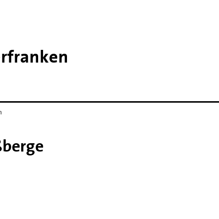
erfranken
h
ßberge