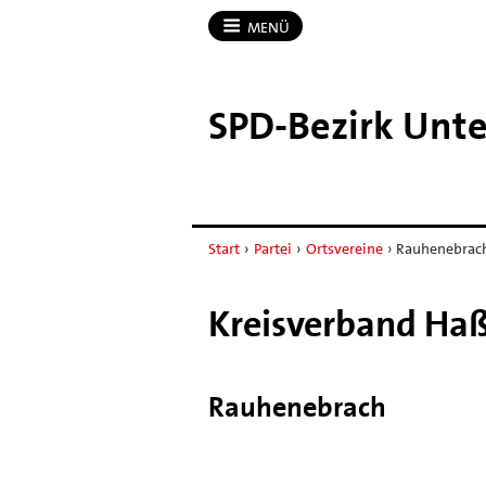
MENÜ
SPD-​Bezirk Unt
Start
›
Partei
›
Ortsvereine
›
Rauhenebrac
Kreisverband Ha
Rauhenebrach