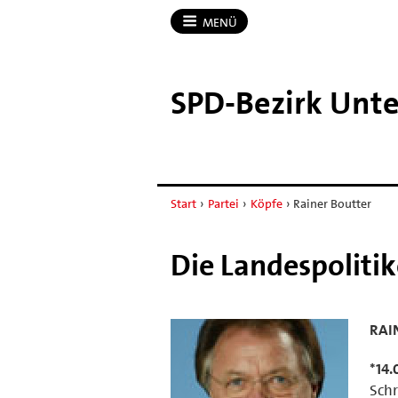
MENÜ
SPD-​Bezirk Unt
Start
›
Partei
›
Köpfe
›
Rainer Boutter
Die Landespoliti
RAI
*14.
Schr