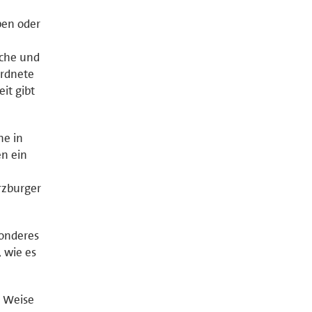
pen oder
sche und
ordnete
it gibt
ne in
en ein
ürzburger
sonderes
 wie es
r Weise