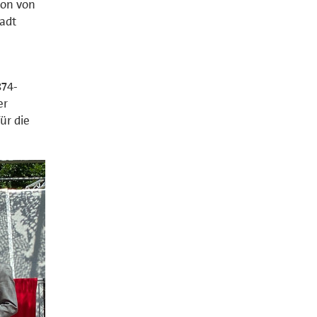
son von
tadt
874-
er
ür die