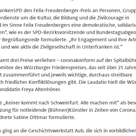
rfrankenSPD den Felix-Freudenberger-Preis an Personen, Grup
erdienste um die Kultur, die Bildung und die Zivilcourage in
im Sinne Felix Freudenbergers eine demokratische, solidari
ten“, wie es der SPD-Bezirksvorsitzende und Bundestagsabge
 Begrüßungsrede formulierte. „Ihr Engagement und Ihre Arbe
und wie aktiv die Zivilgesellschaft in Unterfranken ist.“
mt drei Preise verliehen – coronakonform auf der Spitalbüh
mitee des Würzburger Friedenspreises, das seit über 25 Jahr
ft zusammenführt und jeweils wichtige, durchaus streitbare
h friedlicher Konfliktlösungen gibt. Die Laudatio hielt die W
ndidatin Freya Altenhöner.
tive „Keiner kommt nach Schweinfurt. Alle machen mit“ als be
tzung für notleidende (Bühnen)Künstler in Zeiten von Corona,
nete Sabine Dittmar formulierte.
ging an die Geschichtswerkstatt Aub, die sich in vorbildliche